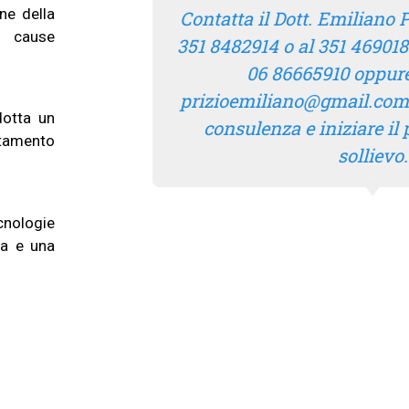
one della
Contatta il Dott. Emiliano P
le cause
351 8482914 o al 351 46901
06 86665910 oppure
prizioemiliano@gmail.com 
adotta un
consulenza e iniziare il 
attamento
sollievo.
tecnologie
ata e una