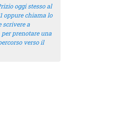
rizio oggi stesso al
81 oppure chiama lo
 scrivere a
per prenotare una
percorso verso il